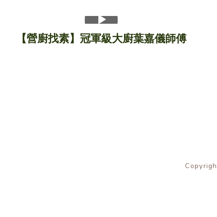
網店
【營廚找素】冠軍級大廚葉嘉儀師傅
素之樂素食料理
愛心飯盒
食譜
Copyrigh
健康點滴
關於我們