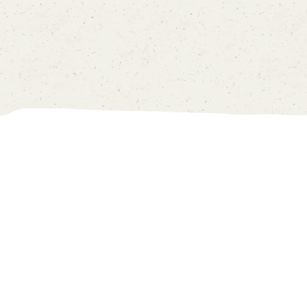
我的帳戸
價目表
0
中
EN
主頁