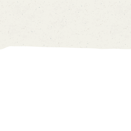
我的帳戸
價目表
0
中
EN
主頁