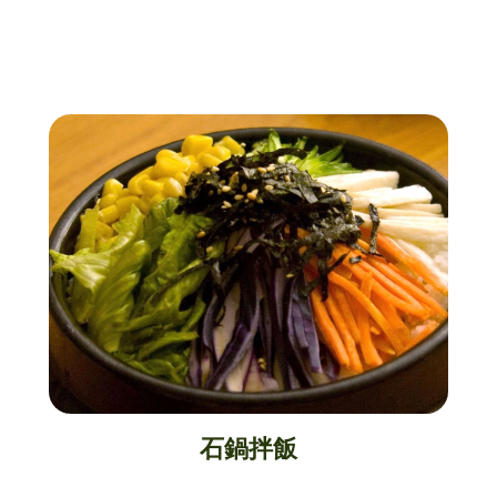
網店
素之樂素食料理
愛心飯盒
食譜
健康點滴
石鍋拌飯
關於我們