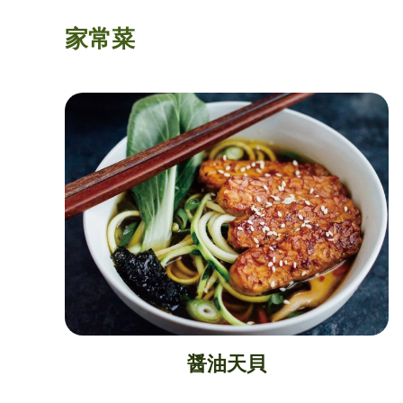
家常菜
醤油天貝