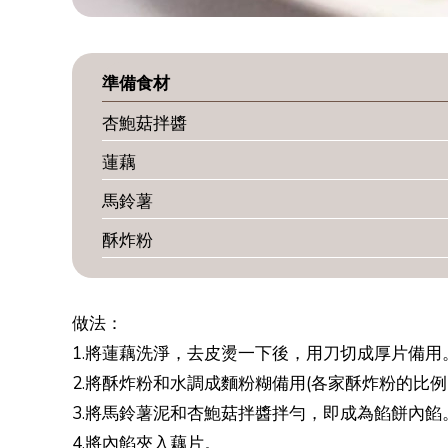
準備食材
杏鮑菇拌醬
蓮藕
馬鈴薯
酥炸粉
做法：
1.將蓮藕洗淨，去皮燙一下後，用刀切成厚片備用
2.將酥炸粉和水調成麵粉糊備用(各家酥炸粉的比例
3.將馬鈴薯泥和杏鮑菇拌醬拌勻，即成為餡餅內餡
4.將內餡夾入藕片。