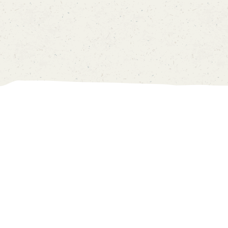
我的帳戸
價目表
0
中
EN
主頁