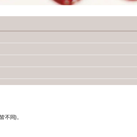
。
皆不同)。
。