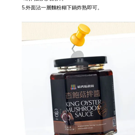
5.外面沾一層麵粉糊下鍋炸熟即可。