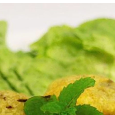
網店
素之樂素食料理
愛心飯盒
食譜
健康點滴
關於我們