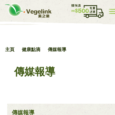
我的帳戸
價目表
0
主頁
健康點滴
傳媒報導
中
EN
傳媒報導
主頁
傳媒報導
網店