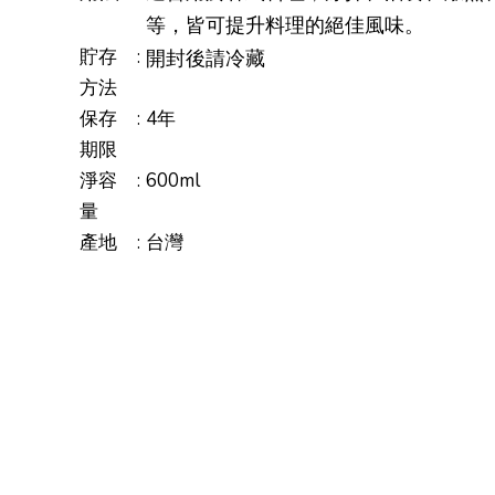
等，皆可提升料理的絕佳風味。
貯存
:
開封後請冷藏
方法
保存
:
4年
期限
淨容
:
600ml
量
產地
:
台灣