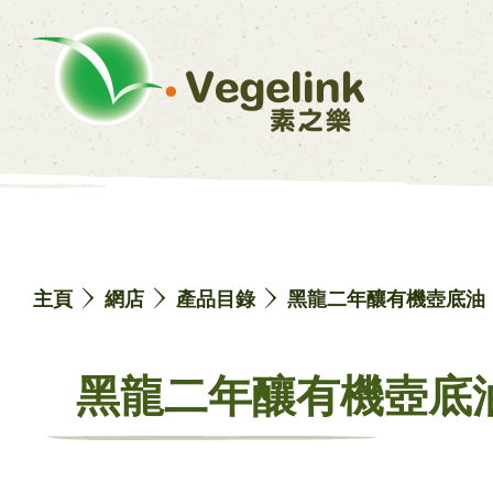
主頁
網店
產品目錄
黑龍二年釀有機壺底油 
黑龍二年釀有機壺底油