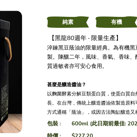
網店
純素
有機
【黑龍80週年 ‧ 限量生產】
素之樂素食料理
淬鍊黑豆蔭油的限量經典。為有機黑
製。陳釀二年，
風味、香氣、香味、
愛心飯盒
質過敏者亦可安心食用。
甚麼是釀造醬油？
食譜
以麴菌酵素分解豆類蛋白質，使蛋白質自
長。在台灣，傳統上釀造醬油依製造原料
健康點滴
方式通稱「蔭油」，或因古法陶缸釀造又
包裝 :
600ml (此日期前最佳: 20
特價 :
關於我們
$227.20