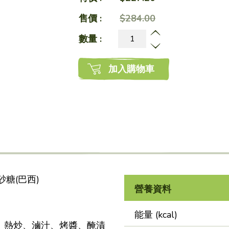
售價 :
$284.00
數量 :
加入購物車
砂糖(巴西)
營養資料
能量 (kcal)
、熱炒、滷汁、烤醬、醃漬