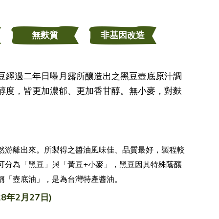
無麩質
非基因改造
豆經過二年日曝月露所釀造出之黑豆壺底原汁調
醇度，皆更加濃郁、更加香甘醇
。
無小麥，對麩
然游離出來。所製得之醬油風味佳、品質最好，製程較
可分為「黑豆」與「黃豆+小麥」，黑豆因其特殊蔭釀
稱「壺底油」，是為台灣特產醬油。
28年2月27日)