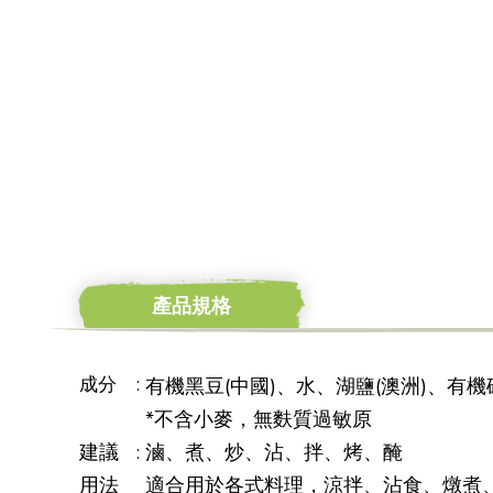
產品規格
成分
:
有機黑豆(中國)、水、湖鹽(澳洲)、有機
*不含小麥，無麩質過敏原
建議
:
滷、煮、炒、沾、拌、烤、醃
用法
適合用於各式料理，涼拌、沾食、燉煮