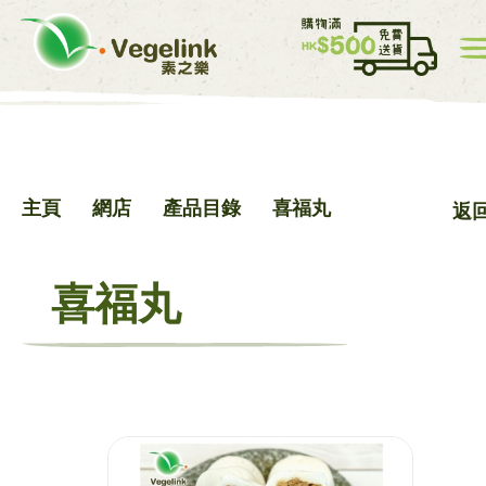
我的帳戸
價目表
0
主頁
網店
產品目錄
喜福丸
返
中
EN
喜福丸
主頁
網店