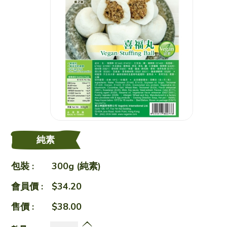
素之樂素食料理
愛心飯盒
食譜
純素
健康點滴
包裝 :
300g (純素)
會員價 :
$34.20
關於我們
售價 :
$38.00