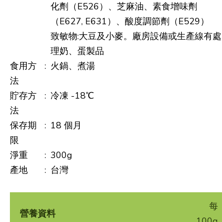
化劑（E526）、芝麻油、素食增味劑
（E627, E631）、酸度調節劑（E529）
致敏物:大豆及小麥。廠房設備或生產線有處
理奶、蛋製品
食用方
:
火鍋、煮湯
法
貯存方
:
冷凍 -18℃
法
保存期
:
18 個月
限
淨重
:
300g
產地
:
台灣
每
營養資料
100g