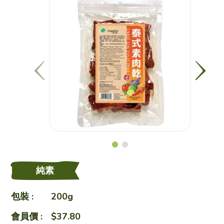
素之樂素食料理
愛心飯盒
食譜
健康點滴
純素
關於我們
包裝 :
200g
會員價 :
$37.80