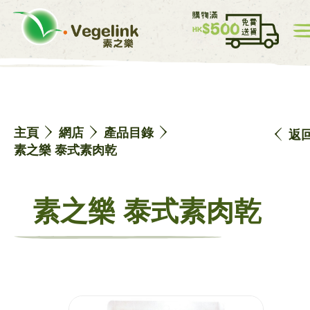
我的帳戸
價目表
0
主頁
網店
產品目錄
返
中
EN
素之樂 泰式素肉乾
素之樂 泰式素肉乾
主頁
網店