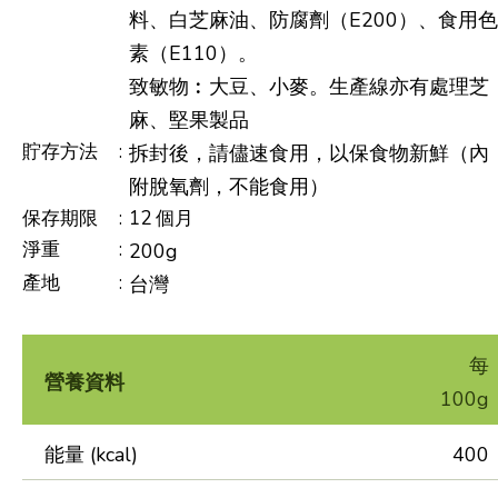
料、白芝麻油、防腐劑（E200）、食用色
素（E110）。
致敏物︰大豆、小麥。生產線亦有處理芝
麻、堅果製品
貯存方法
:
拆封後，請儘速食用，以保食物新鮮（內
附脫氧劑，不能食用）
保存期限
:
12 個月
淨重
:
200g
產地
:
台灣
每
營養資料
100g
能量 (kcal)
400